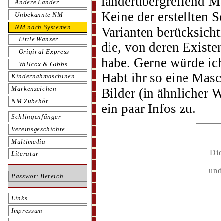
länderübergreifend M
Andere Länder
Keine der erstellten S
Unbekannte NM
NM nach Systemen
Varianten berücksich
Little Wanzer
die, von deren Existe
Original Express
habe. Gerne würde ich
Willcox & Gibbs
Habt ihr so eine Masch
Kindernähmaschinen
Markenzeichen
Bilder (in ähnlicher 
NM Zubehör
ein paar Infos zu.
Schlingenfänger
Vereinsgeschichte
Multimedia
Di
Literatur
und
Passwort Bereich
Links
Impressum